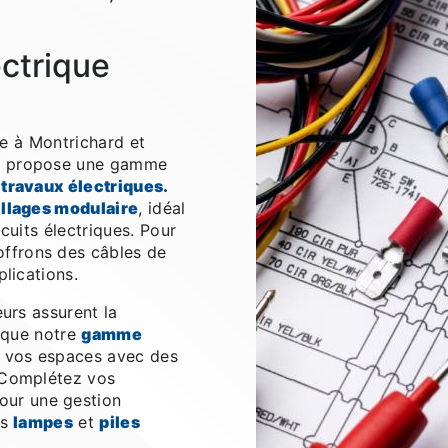
ectrique
uée à Montrichard et
s propose une gamme
s
travaux électriques.
llages modulaire
, idéal
rcuits électriques. Pour
offrons des câbles de
plications.
eurs assurent la
s que notre
gamme
 vos espaces avec des
 Complétez vos
our une gestion
es
lampes
et
piles