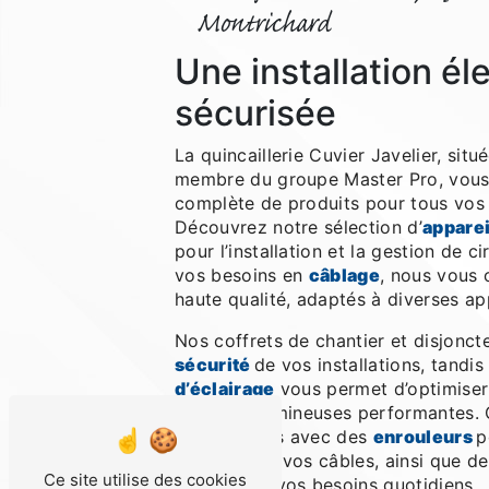
Montrichard
Une installation él
sécurisée
La quincaillerie Cuvier Javelier, sit
membre du groupe Master Pro, vou
complète de produits pour tous vo
Découvrez notre sélection d’
apparei
pour l’installation et la gestion de ci
vos besoins en
câblage
, nous vous 
haute qualité, adaptés à diverses ap
Nos coffrets de chantier et disjonct
sécurité
de vos installations, tandi
d’éclairage
vous permet d’optimiser
solutions lumineuses performantes.
équipements avec des
enrouleurs
p
optimale de vos câbles, ainsi que d
Ce site utilise des cookies
adaptées à vos besoins quotidiens.